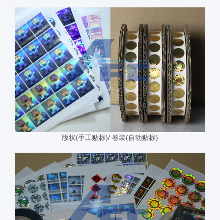
版状(手工贴标)/ 卷装(自动贴标)