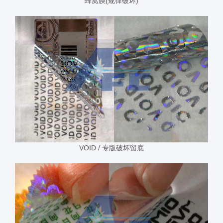
蜂窝膜(规律破坏)
VOID / 专版破坏留底