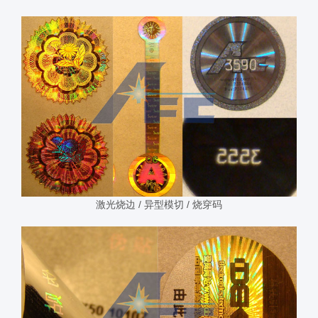
激光烧边 / 异型模切 / 烧穿码